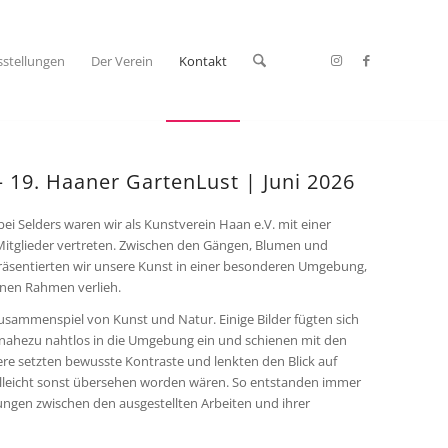
sstellungen
Der Verein
Kontakt
 – 19. Haaner GartenLust | Juni 2026
bei Selders waren wir als Kunstverein Haan e.V. mit einer
Mitglieder vertreten. Zwischen den Gängen, Blumen und
äsentierten wir unsere Kunst in einer besonderen Umgebung,
enen Rahmen verlieh.
sammenspiel von Kunst und Natur. Einige Bilder fügten sich
nahezu nahtlos in die Umgebung ein und schienen mit den
re setzten bewusste Kontraste und lenkten den Blick auf
elleicht sonst übersehen worden wären. So entstanden immer
ngen zwischen den ausgestellten Arbeiten und ihrer